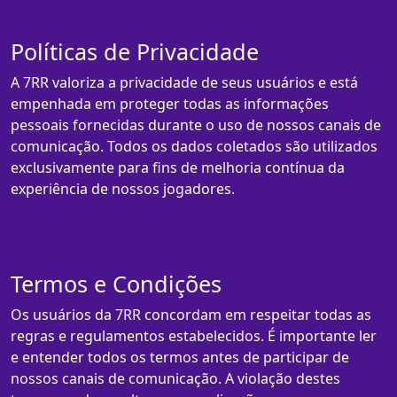
Políticas de Privacidade
A 7RR valoriza a privacidade de seus usuários e está
empenhada em proteger todas as informações
pessoais fornecidas durante o uso de nossos canais de
comunicação. Todos os dados coletados são utilizados
exclusivamente para fins de melhoria contínua da
experiência de nossos jogadores.
Termos e Condições
Os usuários da 7RR concordam em respeitar todas as
regras e regulamentos estabelecidos. É importante ler
e entender todos os termos antes de participar de
nossos canais de comunicação. A violação destes