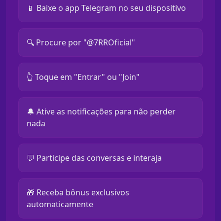
📱 Baixe o app Telegram no seu dispositivo
🔍 Procure por "@7RROficial"
👆 Toque em "Entrar" ou "Join"
🔔 Ative as notificações para não perder
nada
💬 Participe das conversas e interaja
🎁 Receba bônus exclusivos
automaticamente